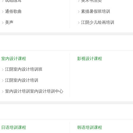
试唱练耳
美术书法类
江阴澄
通俗歌曲
素描暑假班培训
江阴爱
美声
江阴少儿绘画培训
江阴市
上元教
深圳市
西安嘉
江阴新
室内设计课程
影视设计课程
学大教
江阴室内设计培训班
江阴万
江阴室内设计培训
名思教
东方金
室内设计培训室内设计培训中心
九彩美
读而写
江阴新
日语培训课程
韩语培训课程