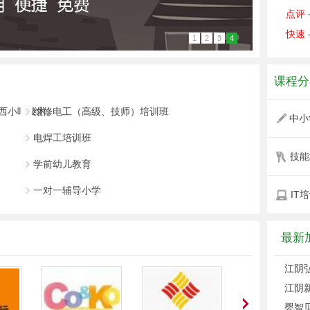
点评
快速
1
2
3
4
课程分
陕西小吃技术
维修电工（高级、技师）培训班
中小
电焊工培训班
技能
学前幼儿教育
一对一辅导小学
IT
最新
江阴弘
江阴新
婴智贝