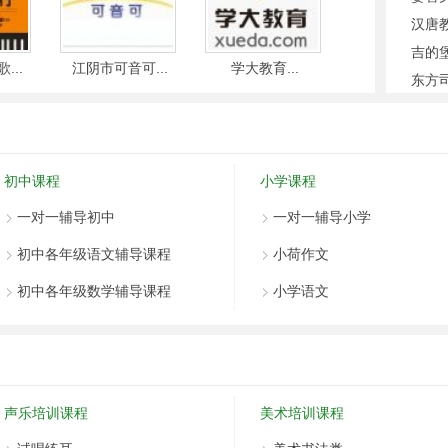
汉唐教
吉的堡
..
江阴市可音可...
学大教育...
典范英语...
东方司
敬伟快
江阴市
南通金
初中课程
小学课程
大德国
一对一辅导初中
一对一辅导小学
江阴问
典范英
初中各年级语文辅导课程
小荷作文
江阴市
初中各年级数学辅导课程
小学语文
江阴市
中公教
江阴尚
北京清
声乐培训课程
美术培训课程
江阴市
江阴德