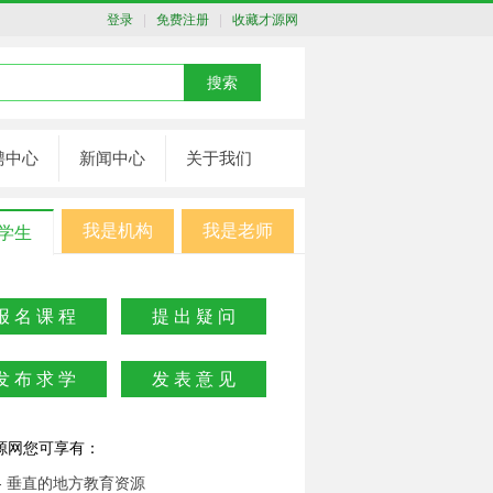
登录
|
免费注册
|
收藏才源网
聘中心
新闻中心
关于我们
我是机构
我是老师
学生
报 名 课 程
提 出 疑 问
发 布 求 学
发 表 意 见
源网您可享有：
- 垂直的地方教育资源